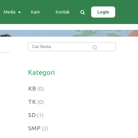
Media
Karir
Kontak
Login
Kategori
KB
(0)
TK
(0)
SD
(1)
SMP
(2)