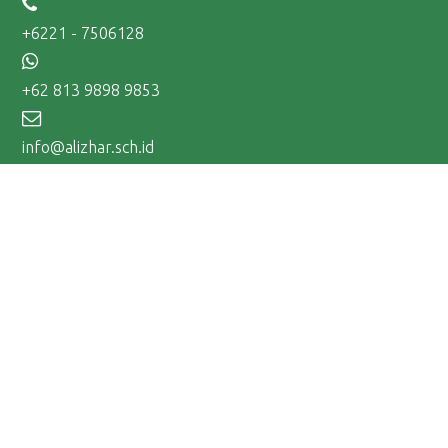
+6221 - 7506128
+62 813 9898 9853
info@alizhar.sch.id
Tentang Al-Izhar
Mengapa Al-Izhar
Visi dan Misi
Profil Al-Izhar
#KITAALIZHAR
FAQ
Ikuti Kami