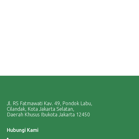
Jl. RS Fatmawati Kav. 49, Pondok Labu,
Cilandak, Kota Jakarta Selatan,
Daerah Khusus Ibukota Jakarta 12450
Hubungi Kami