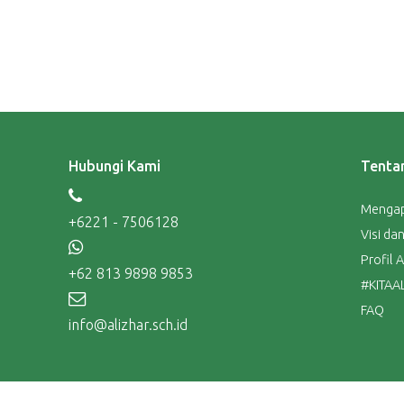
Hubungi Kami
Tentan
Mengap
+6221 - 7506128
Visi dan
Profil A
+62 813 9898 9853
#KITAA
FAQ
info@alizhar.sch.id