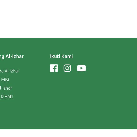
g Al-Izhar
Ikuti Kami
a Al-Izhar
 Misi
l-Izhar
LIZHAR