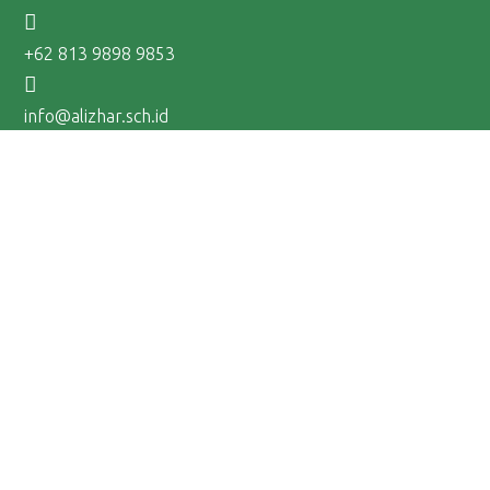
+62 813 9898 9853
info@alizhar.sch.id
Tentang Al-Izhar
Mengapa Al-Izhar
Visi dan Misi
Profil Al-Izhar
#KITAALIZHAR
FAQ
Ikuti Kami