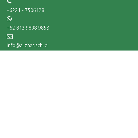
+6221 - 7506128
+62 813 9898 9853
info@alizhar.sch.id
Tentang Al-Izhar
Mengapa Al-Izhar
Visi dan Misi
Profil Al-Izhar
#KITAALIZHAR
FAQ
Ikuti Kami