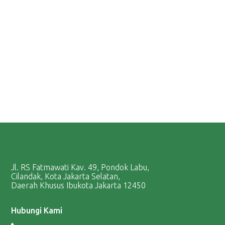
Jl. RS Fatmawati Kav. 49, Pondok Labu,
Cilandak, Kota Jakarta Selatan,
Daerah Khusus Ibukota Jakarta 12450
Hubungi Kami