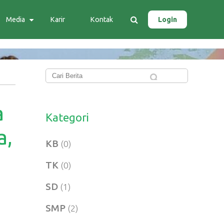
Media
Karir
Kontak
Login
a
Kategori
a,
KB
(0)
TK
(0)
SD
(1)
SMP
(2)