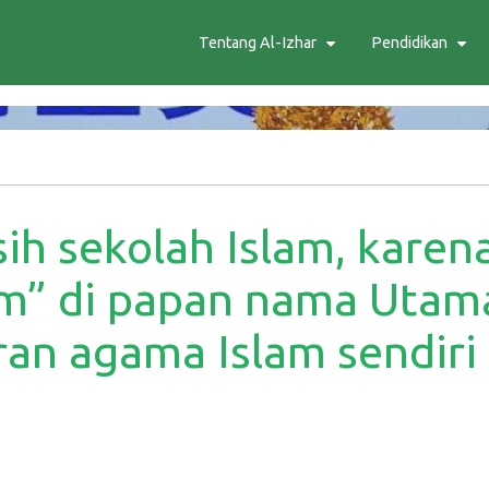
Tentang Al-Izhar
Pendidikan
ih sekolah Islam, karen
am” di papan nama Utam
an agama Islam sendiri