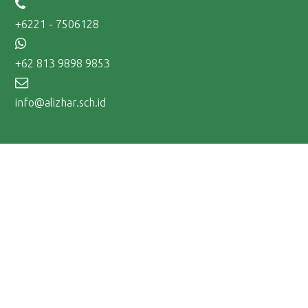
+6221 - 7506128
+62 813 9898 9853
info@alizhar.sch.id
Tentang Al-Izhar
Mengapa Al-Izhar
Visi dan Misi
Profil Al-Izhar
#KITAALIZHAR
FAQ
Ikuti Kami