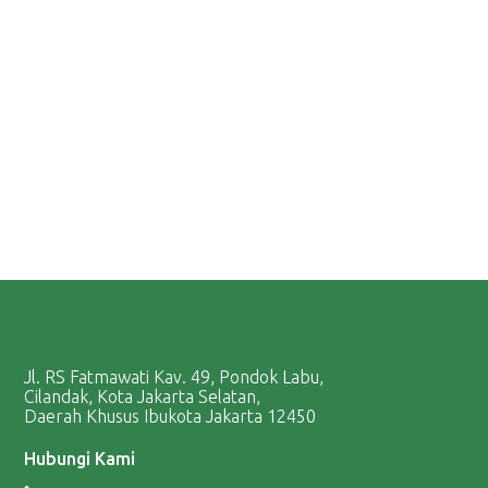
Jl. RS Fatmawati Kav. 49, Pondok Labu,
Cilandak, Kota Jakarta Selatan,
Daerah Khusus Ibukota Jakarta 12450
Hubungi Kami