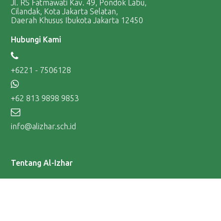
Jl. RS Fatmawati Kav. 49, Pondok Labu,
Cilandak, Kota Jakarta Selatan,
Daerah Khusus Ibukota Jakarta 12450
Hubungi Kami
+6221 - 7506128
+62 813 9898 9853
info@alizhar.sch.id
Tentang Al-Izhar
Mengapa Al-Izhar
Visi dan Misi
Profil Al-Izhar