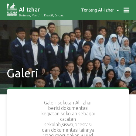
Al-Izhar
Tentang Al-Izhar
Beriman, Mandiri, Kreatif, Cerdas.
Galeri
Galeri sekolah Al-Izhar
berisi dokumentasi
kegiatan sekolah sebagai
catatan
sekolah,siswa,prestasi
dan dokumentasi lainnya
yang merupakan wujud