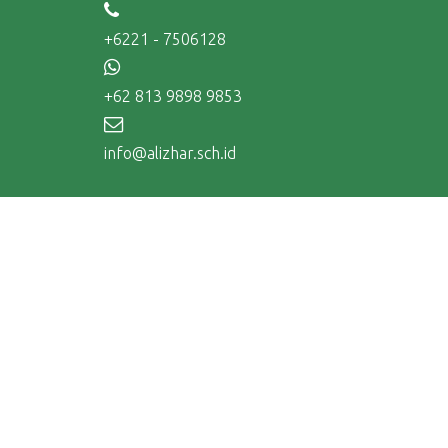
+6221 - 7506128
+62 813 9898 9853
info@alizhar.sch.id
Tentang Al-Izhar
Mengapa Al-Izhar
Visi dan Misi
Profil Al-Izhar
#KITAALIZHAR
FAQ
Ikuti Kami