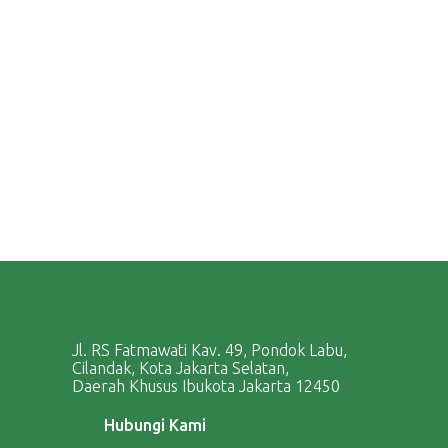
Jl. RS Fatmawati Kav. 49, Pondok Labu,
Cilandak, Kota Jakarta Selatan,
Daerah Khusus Ibukota Jakarta 12450
Hubungi Kami