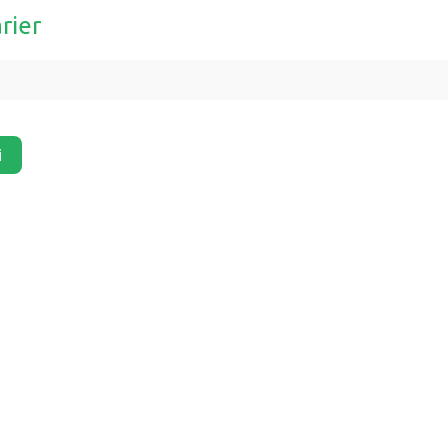
rier
i